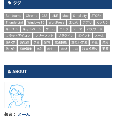
タグ
Bandcamp
Chrome
CSS
LINE
Mac
Simplicity
STORK
Thunderbird
Windows10
WordPress
まとめ
アプリ
ガソリン
キッチン
キャンペーン
ゲーム
ゴルフ
テーマ
パスワード
フラットアイコン
フリーソフト
プラグイン
ポイント
メール
使い方
備忘録
学習
家電
拡張機能
支払い方法
料金
楽天
熱中症
画像編集
病気
癒やし
素材
虫歯
読書感想文
通販
ABOUT
著者：
とーん