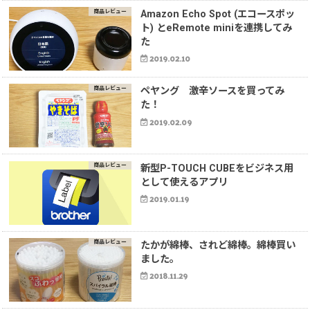
商品レビュー
Amazon Echo Spot (エコースポッ
ト) とeRemote miniを連携してみ
た
2019.02.10
商品レビュー
ペヤング 激辛ソースを買ってみ
た！
2019.02.09
商品レビュー
新型P-TOUCH CUBEをビジネス用
として使えるアプリ
2019.01.19
商品レビュー
たかが綿棒、されど綿棒。綿棒買い
ました。
2018.11.29