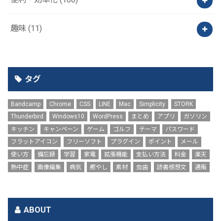
趣味
(11)
タグ
Bandcamp
Chrome
CSS
LINE
Mac
Simplicity
STORK
Thunderbird
Windows10
WordPress
まとめ
アプリ
ガソリン
キッチン
キャンペーン
ゲーム
ゴルフ
テーマ
パスワード
フラットアイコン
フリーソフト
プラグイン
ポイント
メール
使い方
備忘録
学習
家電
拡張機能
支払い方法
料金
楽天
熱中症
画像編集
病気
癒やし
素材
虫歯
読書感想文
通販
ABOUT