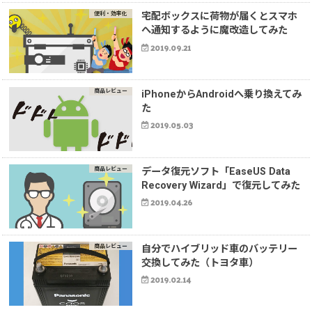
便利・効率化
宅配ボックスに荷物が届くとスマホ
へ通知するように魔改造してみた
2019.09.21
商品レビュー
iPhoneからAndroidへ乗り換えてみ
た
2019.05.03
商品レビュー
データ復元ソフト「EaseUS Data
Recovery Wizard」で復元してみた
2019.04.26
商品レビュー
自分でハイブリッド車のバッテリー
交換してみた（トヨタ車）
2019.02.14