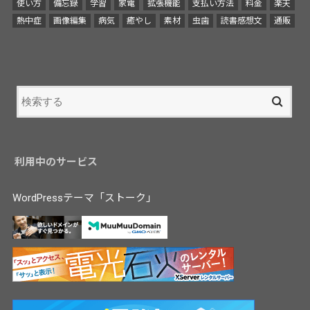
使い方
備忘録
学習
家電
拡張機能
支払い方法
料金
楽天
熱中症
画像編集
病気
癒やし
素材
虫歯
読書感想文
通販
利用中のサービス
WordPressテーマ「ストーク」