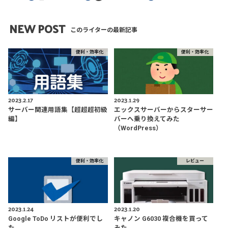
NEW POST
このライターの最新記事
便利・効率化
便利・効率化
2023.2.17
2023.1.29
サーバー関連用語集【超超超初級
エックスサーバーからスターサー
編】
バーへ乗り換えてみた
（WordPress）
便利・効率化
レビュー
2023.1.24
2023.1.20
Google ToDo リストが便利でし
キャノン G6030 複合機を買って
た
みた