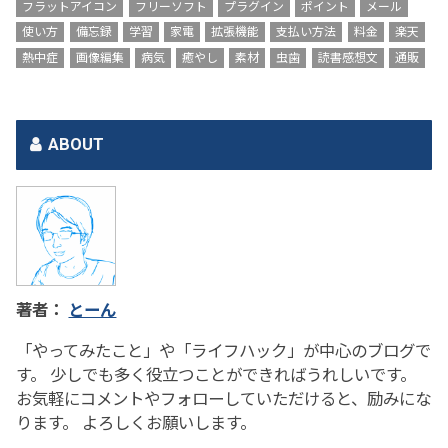
フラットアイコン
フリーソフト
プラグイン
ポイント
メール
使い方
備忘録
学習
家電
拡張機能
支払い方法
料金
楽天
熱中症
画像編集
病気
癒やし
素材
虫歯
読書感想文
通販
ABOUT
著者：
とーん
「やってみたこと」や「ライフハック」が中心のブログで
す。 少しでも多く役立つことができればうれしいです。
お気軽にコメントやフォローしていただけると、励みにな
ります。 よろしくお願いします。