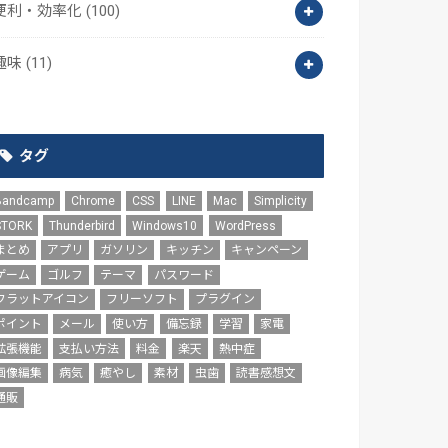
便利・効率化
(100)
趣味
(11)
タグ
Bandcamp
Chrome
CSS
LINE
Mac
Simplicity
STORK
Thunderbird
Windows10
WordPress
まとめ
アプリ
ガソリン
キッチン
キャンペーン
ゲーム
ゴルフ
テーマ
パスワード
フラットアイコン
フリーソフト
プラグイン
ポイント
メール
使い方
備忘録
学習
家電
拡張機能
支払い方法
料金
楽天
熱中症
画像編集
病気
癒やし
素材
虫歯
読書感想文
通販