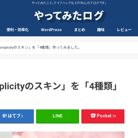
やってみたこと、ライフハックなどが中心のブログです。
やってみたログ
便利・効率化
WordPress
まとめ
趣味
レビュー
スマホ・PC
フリー素材
生活
英語
音楽
動画
商品レビュー
読書レビュー
mplicityのスキン」を「4種類」作ってみました。
licityのスキン」を「4種類」
はてブ
LINE
Pocket
3
19