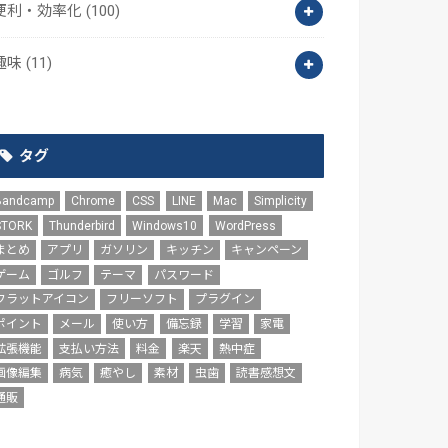
便利・効率化
(100)
趣味
(11)
タグ
Bandcamp
Chrome
CSS
LINE
Mac
Simplicity
STORK
Thunderbird
Windows10
WordPress
まとめ
アプリ
ガソリン
キッチン
キャンペーン
ゲーム
ゴルフ
テーマ
パスワード
フラットアイコン
フリーソフト
プラグイン
ポイント
メール
使い方
備忘録
学習
家電
拡張機能
支払い方法
料金
楽天
熱中症
画像編集
病気
癒やし
素材
虫歯
読書感想文
通販