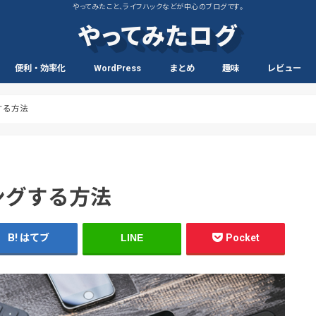
やってみたこと、ライフハックなどが中心のブログです。
やってみたログ
便利・効率化
WordPress
まとめ
趣味
レビュー
スマホ・PC
フリー素材
生活
英語
音楽
動画
商品レビュー
読書レビュー
する方法
ングする方法
はてブ
LINE
Pocket