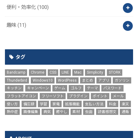
便利・効率化
(100)
趣味
(11)
タグ
Bandcamp
Chrome
CSS
LINE
Mac
Simplicity
STORK
Thunderbird
Windows10
WordPress
まとめ
アプリ
ガソリン
キッチン
キャンペーン
ゲーム
ゴルフ
テーマ
パスワード
フラットアイコン
フリーソフト
プラグイン
ポイント
メール
使い方
備忘録
学習
家電
拡張機能
支払い方法
料金
楽天
熱中症
画像編集
病気
癒やし
素材
虫歯
読書感想文
通販