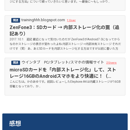
ジにする方法』について綴っていきたいと思います。〜最後に〜もしっかり…
traininghhh.blogspot.com
1 User
ZenFone3：SDカード → 内部ストレージ化の罠（追
記あり）
2017.10.1 追記 最近になって気付いたのだが ZenFone3がAndroid7.0になってから
なのかストレージの表示が変わったよね 内部ストレージ→内部共有ストレージ それだ
けです（笑） あ、あとSDカードを内部ストレージ化する方法ですが以前に書いた方
法...
ウインタブ PC/タブレット/スマホの情報サイト
2 Users
microSDカードを「内部ストレージ化」して、スト
レージ16GBのAndroidスマホをより快適に！（...
こんにちは。かのあゆです。前回レビューしたElephone A4は内蔵ストレージが16GB
搭載となっており、か…
感想