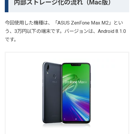
内部ストレージ化の流れ（Mac版）
今回使用した機種は、「ASUS ZenFone Max M2」とい
う、3万円以下の端末です。バージョンは、Android 8.1.0
です。
A
S
U
S
Z
B
6
3
3
K
L
-
B
K
3
2