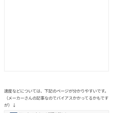
天
市
場
A
m
a
z
o
n
速度などについては、下記のページが分かりやすいです。
（メーカーさんの記事なのでバイアスかかってるかもです
が）↓