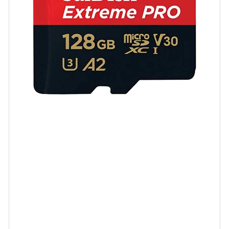
D
I
S
K
サ
ン
デ
ィ
ス
ク
S
a
n
D
i
s
k
海
外
パ
ッ
ケ
ー
ジ
S
D
S
Q